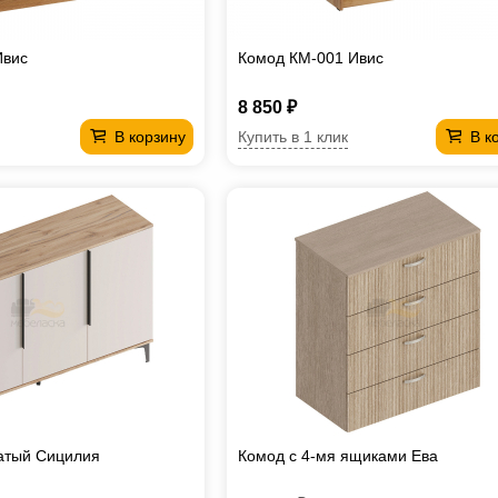
Ивис
Комод КМ-001 Ивис
8 850 ₽
Купить в 1 клик
В корзину
В к
атый Сицилия
Комод с 4-мя ящиками Ева