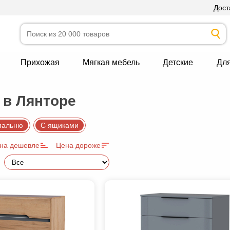
Дост
Прихожая
Мягкая мебель
Детские
Дл
в Лянторе
пальню
С ящиками
на дешевле
Цена дороже