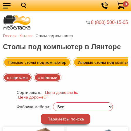
0
Кухонные
Корзина
гарнитуры
Мебель
8 (800) 500-15-05
для
Мебель
Главная
-
Каталог
-
Столы под компьютер
кухни
для
Кровати
Столы под компьютер в Лянторе
спальни
Шкафы
Диваны
Прямые столы под компьютер
Угловые столы под компью
Мягкая
с ящиками
с полками
мебель
Детская
мебель
Мебель
Сортировать:
Цена дешевле
Цена дороже
в
Мебель
Фабрика мебели:
гостиную
для
Столы
Параметры поиска
прихожей
Комоды