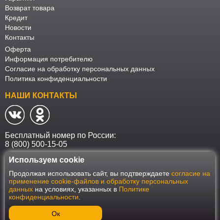
Возврат товара
Кредит
Новости
Контакты
Оферта
Информация потребителю
Согласие на обработку персональных данных
Политика конфиденциальности
НАШИ КОНТАКТЫ
Бесплатный номер по России:
8 (800) 500-15-05
Используем cookie
Наш интернет-магазин работает в соответствии с требованиями
Продолжая использовать сайт, вы подтверждаете
согласие на
Федерального закона от 27 июля 2006 года №152-ФЗ "О персональных
применение cookie-файлов и обработку персональных
данных". Оформить заказ на сайте Мебеласка возможно только при
данных
на условиях, указанных в
Политике
наличии согласия на обработку Ваших персональных данных. Для
конфиденциальности
.
улучшения работы сайта и его взаимодействия с пользователями мы
используем файлы cookie. Продолжая пользоваться сайтом, вы
соглашаетесь с использованием cookie.
Ок