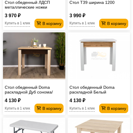
Стол обеденный ЛДСП
Стол T39 ширина 1200
металлические ножки
1200*600 мм
3 970 ₽
3 990 ₽
В корзину
В корзину
Купить в 1 клик
Купить в 1 клик
Стол обеденный Doma
Стол обеденный Doma
раскладной Дуб сонома/
раскладной Белый
Венге
бриллиант/Дуб вотан
4 130 ₽
4 130 ₽
В корзину
В корзину
Купить в 1 клик
Купить в 1 клик