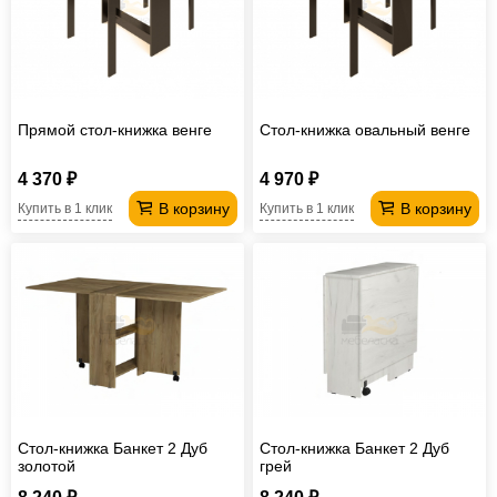
Офисная
мебель
Столы
под
Мебель
компьютер
для
Мебель
Прямой стол-книжка венге
Стол-книжка овальный венге
ванной
трансформер
Матрасы
4 370 ₽
4 970 ₽
Кресла-
В корзину
В корзину
Купить в 1 клик
Купить в 1 клик
мешки
Мебель
из
Садовая
ротанга
мебель
Косметологическое
оборудование
Стол-книжка Банкет 2 Дуб
Стол-книжка Банкет 2 Дуб
золотой
грей