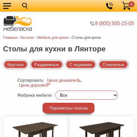
0
Кухонные
Корзина
гарнитуры
Мебель
8 (800) 500-15-05
для
Мебель
Главная
-
Каталог
-
Мебель для кухни
-
Cтолы для кухни
кухни
для
Кровати
Cтолы для кухни в Лянторе
спальни
Шкафы
Диваны
Круглые
Раздвижные
С ящиками
Стекляные
Мягкая
Сортировать:
Цена дешевле
мебель
Детская
Цена дороже
мебель
Мебель
Фабрика мебели:
в
Мебель
Параметры поиска
гостиную
для
Столы
прихожей
Комоды