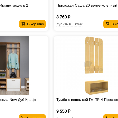
Имидж модуль 2
Прихожая Саша 20 венге-млечный
8 760 ₽
Купить в 1 клик
В корзину
В к
нька New Дуб Крафт
Тумба с вешалкой Гм.ПР-4 Проспе
9 550 ₽