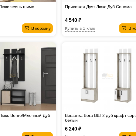
Люкс ясень шимо
Прихожая Дуэт Люкс Дуб Сонома
4 540 ₽
Купить в 1 клик
В корзину
В к
Люкс Венге/Млечный Дуб
Вешалка Вега ВШ-2 дуб крафт сер
белый
6 240 ₽