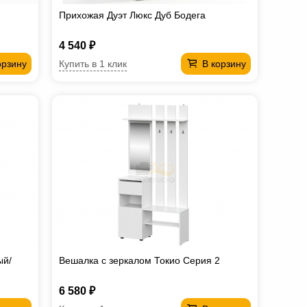
Прихожая Дуэт Люкс Дуб Бодега
4 540 ₽
Купить в 1 клик
орзину
В корзину
ый/
Вешалка с зеркалом Токио Серия 2
6 580 ₽