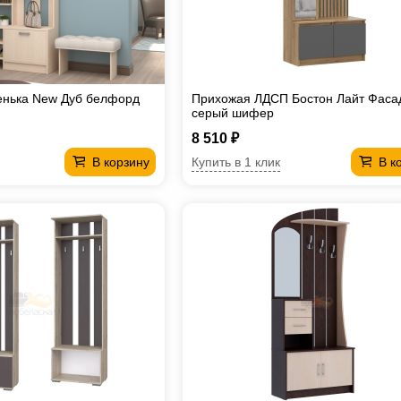
нька New Дуб белфорд
Прихожая ЛДСП Бостон Лайт Фаса
серый шифер
8 510 ₽
Купить в 1 клик
В корзину
В к