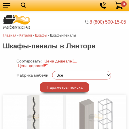
0
Кухонные
Корзина
гарнитуры
Мебель
8 (800) 500-15-05
для
Мебель
Главная
-
Каталог
-
Шкафы
-
Шкафы-пеналы
кухни
для
Кровати
Шкафы-пеналы в Лянторе
спальни
Шкафы
Диваны
Сортировать:
Цена дешевле
Цена дороже
Мягкая
Фабрика мебели:
мебель
Детская
Параметры поиска
мебель
Мебель
в
Мебель
гостиную
для
Столы
прихожей
Комоды