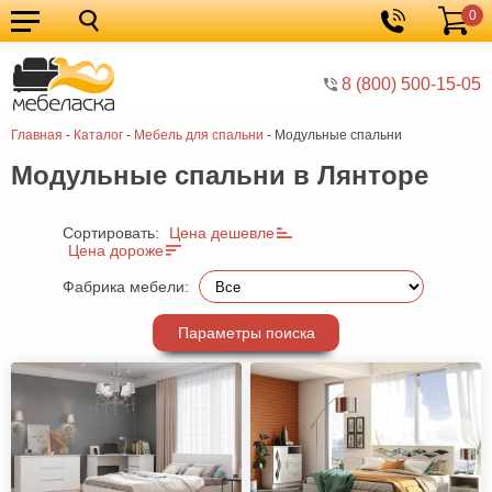
0
Кухонные
Корзина
гарнитуры
Мебель
8 (800) 500-15-05
для
Мебель
Главная
-
Каталог
-
Мебель для спальни
-
Модульные спальни
кухни
для
Кровати
Модульные спальни в Лянторе
спальни
Шкафы
Диваны
Сортировать:
Цена дешевле
Цена дороже
Мягкая
Фабрика мебели:
мебель
Детская
Параметры поиска
мебель
Мебель
в
Мебель
гостиную
для
Столы
прихожей
Комоды