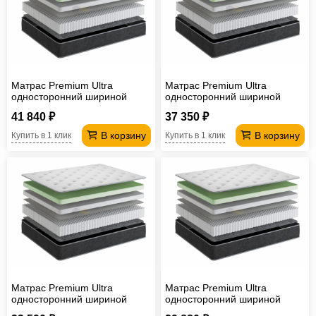
Офисная
мебель
Столы
под
Мебель
компьютер
для
Мебель
Матрас Premium Ultra
Матрас Premium Ultra
односторонний шириной
односторонний шириной
ванной
трансформер
Матрасы
2000 мм
1800 мм
41 840 ₽
37 350 ₽
Кресла-
В корзину
В корзину
Купить в 1 клик
Купить в 1 клик
мешки
Мебель
из
Садовая
ротанга
мебель
Косметологическое
оборудование
Матрас Premium Ultra
Матрас Premium Ultra
односторонний шириной
односторонний шириной
1600 мм
1400 мм