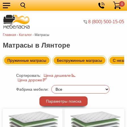
0
Кухонные
Корзина
гарнитуры
Мебель
8 (800) 500-15-05
для
Мебель
Главная
-
Каталог
-
Матрасы
кухни
для
Кровати
Матрасы в Лянторе
спальни
Шкафы
Диваны
Пружинные матрасы
Беспружинные матрасы
C неза
Мягкая
Сортировать:
Цена дешевле
мебель
Детская
Цена дороже
мебель
Мебель
Фабрика мебели:
в
Мебель
Параметры поиска
гостиную
для
Столы
прихожей
Комоды