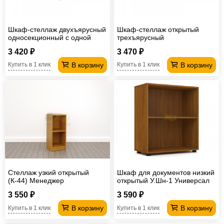
Шкаф-стеллаж двухъярусный
Шкаф-стеллаж открытый
односекционный с одной
трехъярусный
дверью ПД1
односекционный ПШС3.1
3 420 ₽
3 470 ₽
В корзину
В корзину
Купить в 1 клик
Купить в 1 клик
Стеллаж узкий открытый
Шкаф для документов низкий
(К-44) Менеджер
открытый У.Шн-1 Универсал
3 550 ₽
3 590 ₽
В корзину
В корзину
Купить в 1 клик
Купить в 1 клик