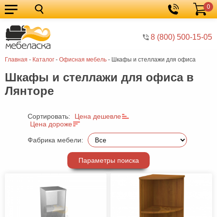
0
Кухонные
Корзина
гарнитуры
Мебель
8 (800) 500-15-05
для
Мебель
Главная
-
Каталог
-
Офисная мебель
-
Шкафы и стеллажи для офиса
кухни
для
Кровати
Шкафы и стеллажи для офиса в
спальни
Шкафы
Лянторе
Диваны
Мягкая
Сортировать:
Цена дешевле
Цена дороже
мебель
Детская
Фабрика мебели:
мебель
Мебель
Параметры поиска
в
Мебель
гостиную
для
Столы
прихожей
Комоды