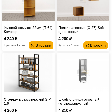
Угловой стеллаж 22мм (П-64)
Полки навесные (С-27) Soft
Комфорт
однотонный
4 240 ₽
4 280 ₽
В корзину
В корзину
Купить в 1 клик
Купить в 1 клик
Стеллаж металлический StM-
Шкаф-стеллаж открытый
1.6
четырехъярусный
односекционный ПШС4.1
4 300 ₽
4 310 ₽