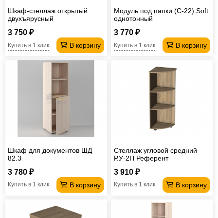
Шкаф-стеллаж открытый
Модуль под папки (С-22) Soft
двухъярусный
однотонный
двухсекционный ПШС2.2
3 750 ₽
3 770 ₽
В корзину
В корзину
Купить в 1 клик
Купить в 1 клик
Шкаф для документов ШД
Стеллаж угловой средний
82.3
Р.У-2П Референт
3 780 ₽
3 910 ₽
В корзину
В корзину
Купить в 1 клик
Купить в 1 клик