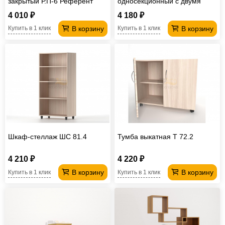
закрытый Р.П-6 Референт
односекционный с двумя
дверями ПД1
4 010 ₽
4 180 ₽
В корзину
В корзину
Купить в 1 клик
Купить в 1 клик
Шкаф-стеллаж ШС 81.4
Тумба выкатная Т 72.2
4 210 ₽
4 220 ₽
В корзину
В корзину
Купить в 1 клик
Купить в 1 клик