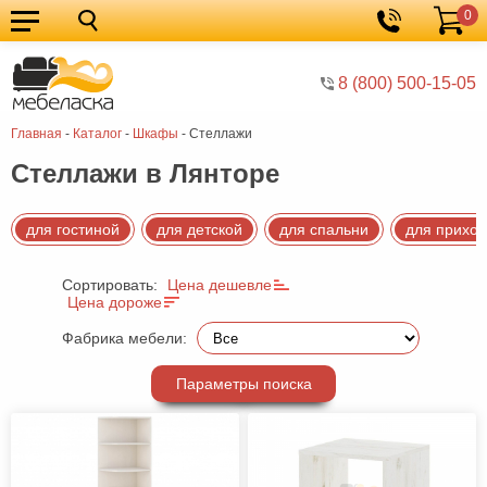
0
Кухонные
Корзина
гарнитуры
Мебель
8 (800) 500-15-05
для
Мебель
Главная
-
Каталог
-
Шкафы
-
Стеллажи
кухни
для
Кровати
Стеллажи в Лянторе
спальни
Шкафы
Диваны
для гостиной
для детской
для спальни
для прихо
Мягкая
Сортировать:
Цена дешевле
мебель
Детская
Цена дороже
мебель
Мебель
Фабрика мебели:
в
Мебель
Параметры поиска
гостиную
для
Столы
прихожей
Комоды