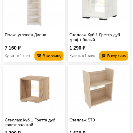
Офисная
мебель
Столы
под
Мебель
компьютер
для
Мебель
Полка угловая Диана
Стеллаж Куб 1 Гретта дуб
крафт белый
ванной
трансформер
Матрасы
7 160 ₽
1 290 ₽
Кресла-
В корзину
В корзину
Купить в 1 клик
Купить в 1 клик
мешки
Мебель
из
Садовая
ротанга
мебель
Косметологическое
оборудование
Стеллаж Куб 1 Гретта дуб
Стеллаж S70
крафт золотой