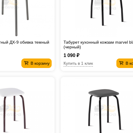
тный ДХ-9 обивка темный
Табурет кухонный кожзам marvel bl
(черный)
1 090 ₽
Купить в 1 клик
В корзину
В к