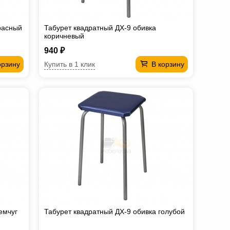
расный
Табурет квадратный ДХ-9 обивка
коричневый
940 ₽
Купить в 1 клик
орзину
В корзину
емчуг
Табурет квадратный ДХ-9 обивка голубой