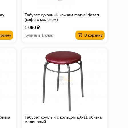
ray
Табурет кухонный кожзам marvel desert
(кофе с молоком)
1 090 ₽
Купить в 1 клик
орзину
В корзину
обивка
Табурет круглый с кольцом ДХ-11 обивка
малиновый