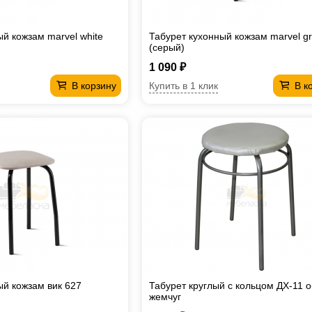
й кожзам marvel white
Табурет кухонный кожзам marvel g
(серый)
1 090 ₽
Купить в 1 клик
В корзину
В к
ый кожзам вик 627
Табурет круглый с кольцом ДХ-11 
жемчуг