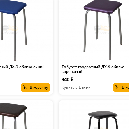
тный ДХ-9 обивка синий
Табурет квадратный ДХ-9 обивка
сиреневый
940 ₽
Купить в 1 клик
В корзину
В к