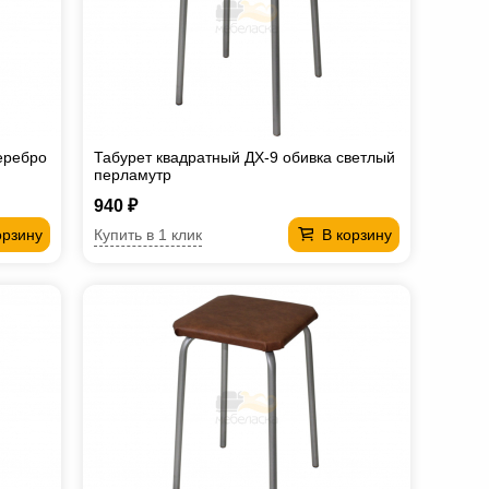
еребро
Табурет квадратный ДХ-9 обивка светлый
перламутр
940 ₽
Купить в 1 клик
орзину
В корзину