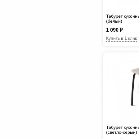
Табурет кухонны
(белый)
1 090 ₽
Купить в 1 клик
Табурет кухонн
(светло-серый)