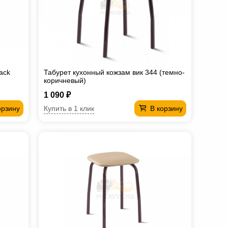
ack
Табурет кухонный кожзам вик 344 (темно-
коричневый)
1 090 ₽
Купить в 1 клик
орзину
В корзину