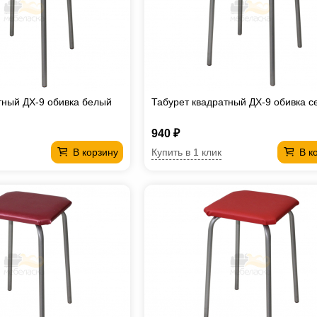
тный ДХ-9 обивка белый
Табурет квадратный ДХ-9 обивка с
940 ₽
Купить в 1 клик
В корзину
В к