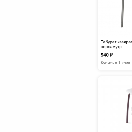
Табурет квадра
перламутр
940 ₽
Купить в 1 клик