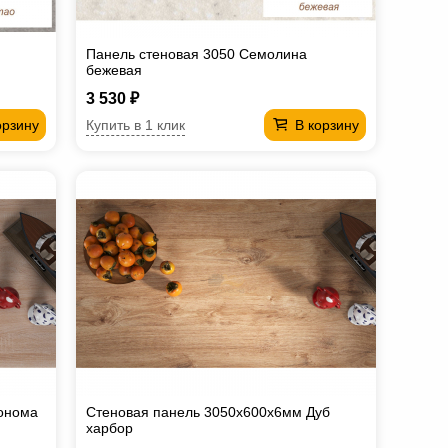
Панель стеновая 3050 Семолина
бежевая
3 530 ₽
Купить в 1 клик
орзину
В корзину
онома
Стеновая панель 3050х600х6мм Дуб
харбор