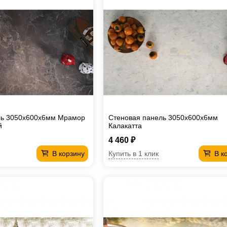
ль 3050х600х6мм Мрамор
Стеновая панель 3050х600х6мм
й
Калакатта
4 460 ₽
Купить в 1 клик
В корзину
В к