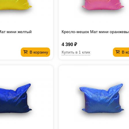
Мат мини желтый
Кресло-мешок Мат мини оранжевы
4 390 ₽
Купить в 1 клик
В корзину
В к