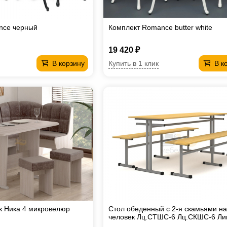
nce черный
Комплект Romance butter white
19 420 ₽
Купить в 1 клик
В корзину
В к
к Ника 4 микровелюр
Стол обеденный с 2-я скамьями на
человек Лц.СТШС-6 Лц.СКШС-6 Ли