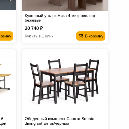
Кухонный уголок Ника 4 микровелюр
бежевый
20 740 ₽
Купить в 1 клик
орзину
В корзину
 6
Обеденный комплект Соната Sonata
цей
dining set антик/чёрный