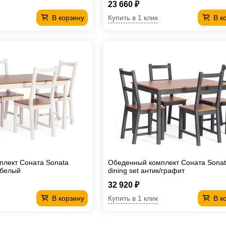
23 660 ₽
Купить в 1 клик
В корзину
В к
лект Соната Sonata
Обеденный комплект Соната Sona
к/белый
dining set антик/графит
32 920 ₽
Купить в 1 клик
В корзину
В к