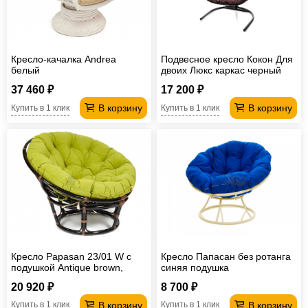
Кресло-качалка Andrea
Подвесное кресло Кокон Для
белый
двоих Люкс каркас черный
37 460 ₽
17 200 ₽
В корзину
В корзину
Купить в 1 клик
Купить в 1 клик
Кресло Papasan 23/01 W с
Кресло Папасан без ротанга
подушкой Antique brown,
синяя подушка
флок Олива
20 920 ₽
8 700 ₽
В корзину
В корзину
Купить в 1 клик
Купить в 1 клик