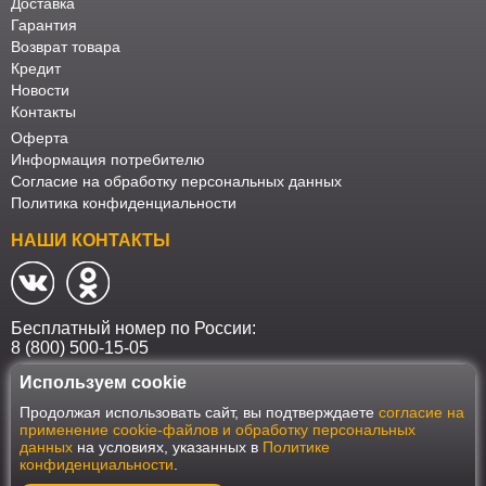
Доставка
Гарантия
Возврат товара
Кредит
Новости
Контакты
Оферта
Информация потребителю
Согласие на обработку персональных данных
Политика конфиденциальности
НАШИ КОНТАКТЫ
Бесплатный номер по России:
8 (800) 500-15-05
Используем cookie
Наш интернет-магазин работает в соответствии с требованиями
Продолжая использовать сайт, вы подтверждаете
согласие на
Федерального закона от 27 июля 2006 года №152-ФЗ "О персональных
применение cookie-файлов и обработку персональных
данных". Оформить заказ на сайте Мебеласка возможно только при
данных
на условиях, указанных в
Политике
наличии согласия на обработку Ваших персональных данных. Для
конфиденциальности
.
улучшения работы сайта и его взаимодействия с пользователями мы
используем файлы cookie. Продолжая пользоваться сайтом, вы