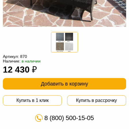
Офисная
мебель
Столы
под
Мебель
компьютер
для
Мебель
ванной
трансформер
Матрасы
Кресла-
Артикул:
870
Наличие:
в наличии
мешки
Мебель
12 430
₽
из
Садовая
Добавить в корзину
ротанга
мебель
Косметологическое
оборудование
Купить в 1 клик
Купить в рассрочку
8 (800) 500-15-05