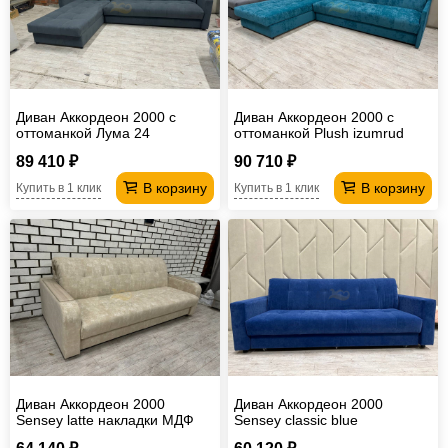
Офисная
мебель
Столы
под
Мебель
компьютер
для
Мебель
Диван Аккордеон 2000 с
Диван Аккордеон 2000 с
оттоманкой Лума 24
оттоманкой Plush izumrud
ванной
трансформер
Матрасы
накладки МДФ
89 410 ₽
90 710 ₽
Кресла-
В корзину
В корзину
Купить в 1 клик
Купить в 1 клик
мешки
Мебель
из
Садовая
ротанга
мебель
Косметологическое
оборудование
Диван Аккордеон 2000
Диван Аккордеон 2000
Sensey latte накладки МДФ
Sensey classic blue