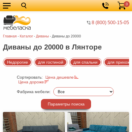
0
Кухонные
Корзина
гарнитуры
Мебель
8 (800) 500-15-05
для
Мебель
Главная
-
Каталог
-
Диваны
-
Диваны до 20000
кухни
для
Кровати
Диваны до 20000 в Лянторе
спальни
Шкафы
Диваны
Недорогие
для гостиной
для спальни
для прихож
Мягкая
Сортировать:
Цена дешевле
мебель
Детская
Цена дороже
мебель
Мебель
Фабрика мебели:
в
Мебель
Параметры поиска
гостиную
для
Столы
прихожей
Комоды