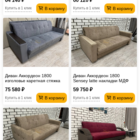
64 140 ₽
60 120 ₽
В корзину
В корзину
Купить в 1 клик
Купить в 1 клик
Диван Аккордеон 1800
Диван Аккордеон 1800
изголовье каретная стяжка
Sensey latte накладки МДФ
Sensey still grey накладки
75 580 ₽
59 750 ₽
МДФ
В корзину
В корзину
Купить в 1 клик
Купить в 1 клик