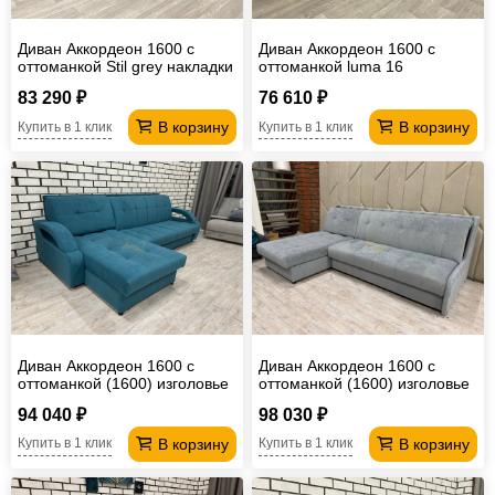
Диван Аккордеон 1600 с
Диван Аккордеон 1600 с
оттоманкой Stil grey накладки
оттоманкой luma 16
МДФ
83 290 ₽
76 610 ₽
В корзину
В корзину
Купить в 1 клик
Купить в 1 клик
Диван Аккордеон 1600 с
Диван Аккордеон 1600 с
оттоманкой (1600) изголовье
оттоманкой (1600) изголовье
каретная стяжка luma 18
каретная стяжка Sensey
94 040 ₽
98 030 ₽
Smoke
В корзину
В корзину
Купить в 1 клик
Купить в 1 клик