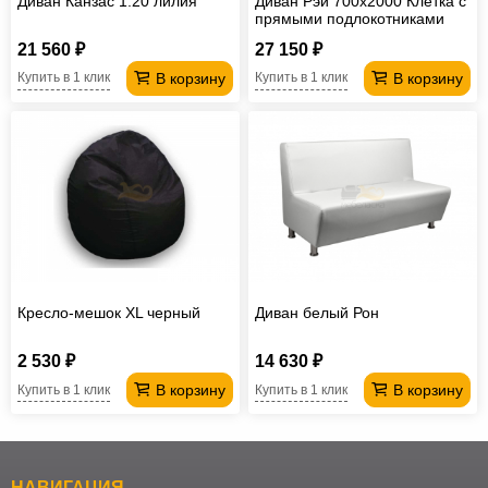
Диван Канзас 1.20 лилия
Диван Рэй 700х2000 Клетка с
прямыми подлокотниками
вивальди 34
21 560 ₽
27 150 ₽
В корзину
В корзину
Купить в 1 клик
Купить в 1 клик
Кресло-мешок XL черный
Диван белый Рон
2 530 ₽
14 630 ₽
В корзину
В корзину
Купить в 1 клик
Купить в 1 клик
НАВИГАЦИЯ