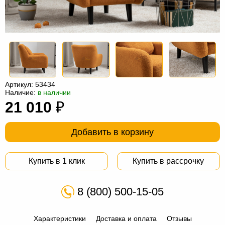
Офисная
мебель
Столы
под
Мебель
компьютер
для
Мебель
ванной
трансформер
Матрасы
Артикул:
53434
Кресла-
Наличие:
в наличии
21 010
₽
мешки
Мебель
из
Садовая
Добавить в корзину
ротанга
мебель
Косметологическое
Купить в 1 клик
Купить в рассрочку
оборудование
8 (800) 500-15-05
Характеристики
Доставка и оплата
Отзывы