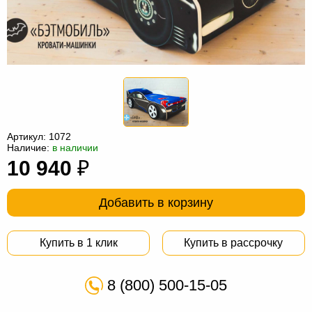
Офисная
мебель
Столы
под
Мебель
компьютер
для
Мебель
ванной
трансформер
Матрасы
Кресла-
Артикул:
1072
Наличие:
в наличии
мешки
Мебель
10 940
₽
из
Садовая
Добавить в корзину
ротанга
мебель
Косметологическое
оборудование
Купить в 1 клик
Купить в рассрочку
8 (800) 500-15-05