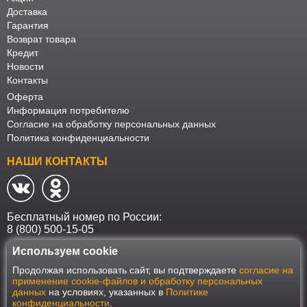
Доставка
Гарантия
Возврат товара
Кредит
Новости
Контакты
Оферта
Информация потребителю
Согласие на обработку персональных данных
Политика конфиденциальности
НАШИ КОНТАКТЫ
Бесплатный номер по России:
8 (800) 500-15-05
Используем cookie
Наш интернет-магазин работает в соответствии с требованиями
Продолжая использовать сайт, вы подтверждаете
согласие на
Федерального закона от 27 июля 2006 года №152-ФЗ "О персональных
применение cookie-файлов и обработку персональных
данных". Оформить заказ на сайте Мебеласка возможно только при
данных
на условиях, указанных в
Политике
наличии согласия на обработку Ваших персональных данных. Для
конфиденциальности
.
улучшения работы сайта и его взаимодействия с пользователями мы