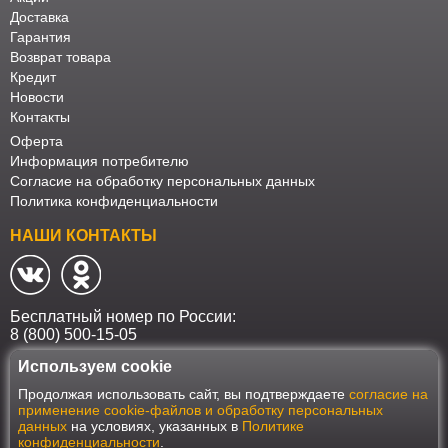
Доставка
Гарантия
Возврат товара
Кредит
Новости
Контакты
Оферта
Информация потребителю
Согласие на обработку персональных данных
Политика конфиденциальности
НАШИ КОНТАКТЫ
Бесплатный номер по России:
8 (800) 500-15-05
Используем cookie
Наш интернет-магазин работает в соответствии с требованиями
Продолжая использовать сайт, вы подтверждаете
согласие на
Федерального закона от 27 июля 2006 года №152-ФЗ "О персональных
применение cookie-файлов и обработку персональных
данных". Оформить заказ на сайте Мебеласка возможно только при
данных
на условиях, указанных в
Политике
наличии согласия на обработку Ваших персональных данных. Для
конфиденциальности
.
улучшения работы сайта и его взаимодействия с пользователями мы