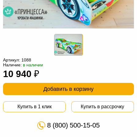
Офисная
мебель
Столы
под
Мебель
компьютер
для
Мебель
ванной
трансформер
Матрасы
Кресла-
Артикул:
1088
Наличие:
в наличии
мешки
Мебель
10 940
₽
из
Садовая
Добавить в корзину
ротанга
мебель
Косметологическое
оборудование
Купить в 1 клик
Купить в рассрочку
8 (800) 500-15-05