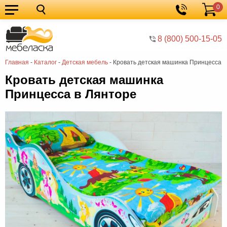
0
Кухонные
Корзина
гарнитуры
Мебель
8 (800) 500-15-05
для
Мебель
Главная
-
Каталог
-
Детская мебель
-
Кровать детская машинка Принцесса
кухни
для
Кровати
Кровать детская машинка
спальни
Шкафы
Принцесса в Лянторе
Диваны
Мягкая
мебель
Детская
мебель
Мебель
в
Мебель
гостиную
для
Столы
прихожей
Комоды