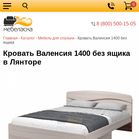
0
Кухонные
Корзина
гарнитуры
Мебель
8 (800) 500-15-05
для
Мебель
Главная
-
Каталог
-
Мебель для спальни
-
Кровать Валенсия 1400 без
кухни
для
Кровати
ящика
спальни
Шкафы
Кровать Валенсия 1400 без ящика
в Лянторе
Диваны
Мягкая
мебель
Детская
мебель
Мебель
в
Мебель
гостиную
для
Столы
прихожей
Комоды