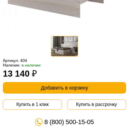
Офисная
мебель
Столы
под
Мебель
компьютер
для
Мебель
ванной
трансформер
Матрасы
Кресла-
Артикул:
404
мешки
Мебель
Наличие:
в наличии
13 140
₽
из
Садовая
ротанга
мебель
Косметологическое
Добавить в корзину
оборудование
Купить в 1 клик
Купить в рассрочку
8 (800) 500-15-05