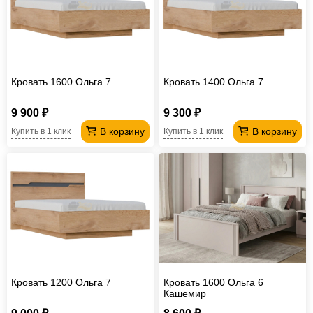
Офисная
мебель
Столы
под
Мебель
компьютер
для
Мебель
Кровать 1600 Ольга 7
Кровать 1400 Ольга 7
ванной
трансформер
Матрасы
9 900 ₽
9 300 ₽
Кресла-
В корзину
В корзину
Купить в 1 клик
Купить в 1 клик
мешки
Мебель
из
Садовая
ротанга
мебель
Косметологическое
оборудование
Кровать 1200 Ольга 7
Кровать 1600 Ольга 6
Кашемир