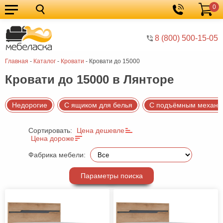
0
Кухонные
Корзина
гарнитуры
Мебель
8 (800) 500-15-05
для
Мебель
Главная
-
Каталог
-
Кровати
-
Кровати до 15000
кухни
для
Кровати
Кровати до 15000 в Лянторе
спальни
Шкафы
Диваны
Недорогие
С ящиком для белья
С подъёмным механи
Мягкая
Сортировать:
Цена дешевле
мебель
Детская
Цена дороже
мебель
Мебель
Фабрика мебели:
в
Мебель
Параметры поиска
гостиную
для
Столы
прихожей
Комоды