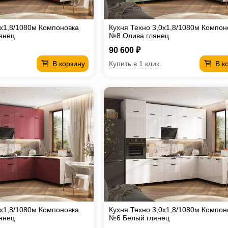
0х1,8/1080м Компоновка
Кухня Техно 3,0х1,8/1080м Компон
янец
№8 Олива глянец
90 600 ₽
Купить в 1 клик
В корзину
В к
0х1,8/1080м Компоновка
Кухня Техно 3,0х1,8/1080м Компон
янец
№6 Белый глянец