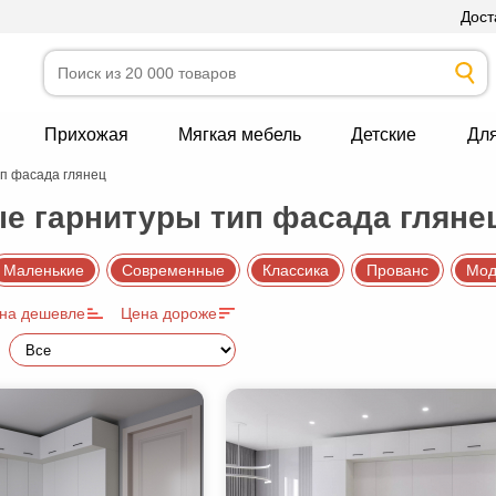
Дост
Прихожая
Мягкая мебель
Детские
Дл
п фасада глянец
е гарнитуры тип фасада гляне
Маленькие
Современные
Классика
Прованс
Мод
на дешевле
Цена дороже