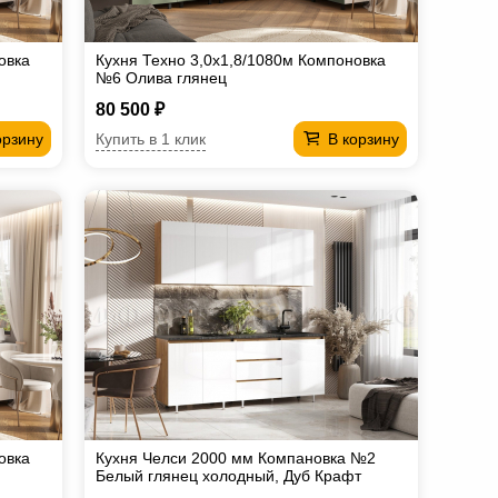
овка
Кухня Техно 3,0х1,8/1080м Компоновка
№6 Олива глянец
80 500 ₽
Купить в 1 клик
орзину
В корзину
овка
Кухня Челси 2000 мм Компановка №2
Белый глянец холодный, Дуб Крафт
(Кастилло)