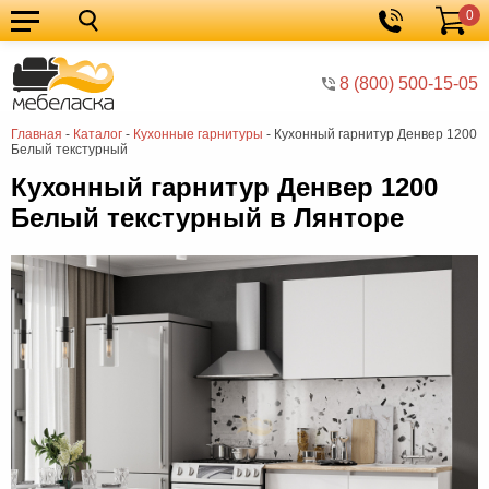
0
Кухонные
Корзина
гарнитуры
Мебель
8 (800) 500-15-05
для
Мебель
Главная
-
Каталог
-
Кухонные гарнитуры
-
Кухонный гарнитур Денвер 1200
кухни
для
Кровати
Белый текстурный
спальни
Шкафы
Кухонный гарнитур Денвер 1200
Белый текстурный в Лянторе
Диваны
Мягкая
мебель
Детская
мебель
Мебель
в
Мебель
гостиную
для
Столы
прихожей
Комоды