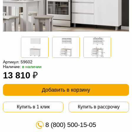
Офисная
мебель
Столы
под
Мебель
компьютер
для
Мебель
ванной
трансформер
Матрасы
Кресла-
Артикул:
59602
мешки
Мебель
Наличие:
в наличии
13 810
₽
из
Садовая
ротанга
мебель
Косметологическое
Добавить в корзину
оборудование
Купить в 1 клик
Купить в рассрочку
8 (800) 500-15-05