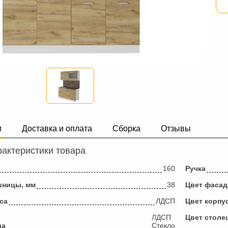
и
Доставка и оплата
Сборка
Отзывы
актеристики товара
160
Ручка
шницы, мм
38
Цвет фасад
са
ЛДСП
Цвет корпу
ЛДСП
Цвет стол
да
Стекло