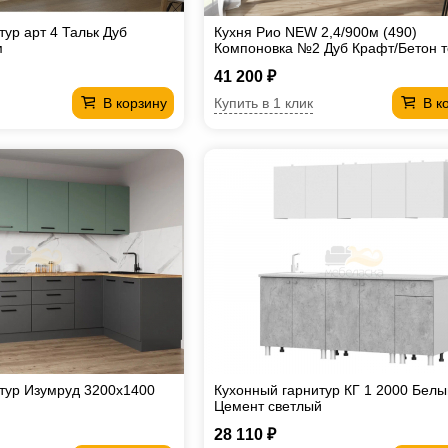
ур арт 4 Тальк Дуб
Кухня Рио NEW 2,4/900м (490)
м
Компоновка №2 Дуб Крафт/Бетон 
41 200 ₽
Купить в 1 клик
В корзину
В к
тур Изумруд 3200х1400
Кухонный гарнитур КГ 1 2000 Белы
Цемент светлый
28 110 ₽