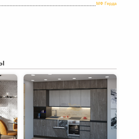
МФ Герда
Ы