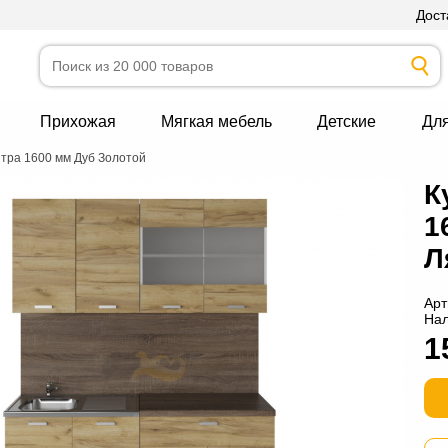
Дост
Прихожая
Мягкая мебель
Детские
Дл
тра 1600 мм Дуб Золотой
К
1
Л
Арт
На
1