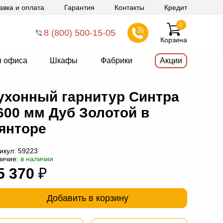
авка и оплата
Гарантия
Контакты
Кредит
0
8 (800) 500-15-05
Корзина
я офиса
Шкафы
Фабрики
Акции
ухонный гарнитур Синтра
600 мм Дуб Золотой в
янторе
икул:
59223
личие:
в наличии
5 370
₽
Добавить в корзину