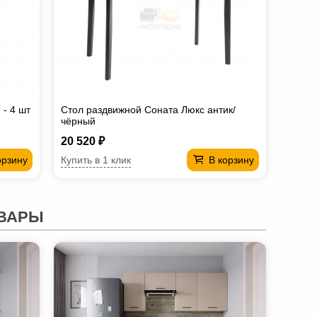
- 4 шт
Стол раздвижной Соната Люкс антик/
чёрный
20 520 ₽
Купить в 1 клик
орзину
В корзину
ВАРЫ