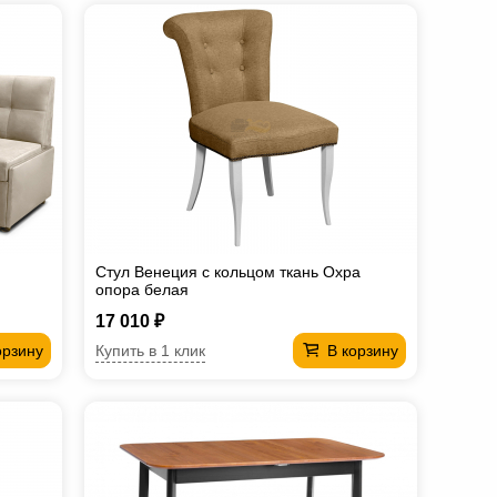
Стул Венеция с кольцом ткань Охра
опора белая
17 010 ₽
Купить в 1 клик
орзину
В корзину