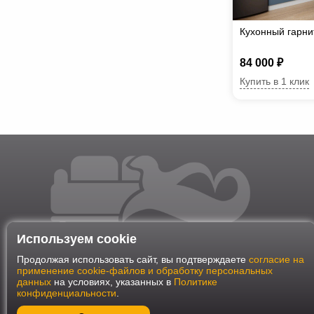
Кухонный гарн
84 000 ₽
Купить в 1 клик
Используем cookie
Продолжая использовать сайт, вы подтверждаете
согласие на
применение cookie-файлов и обработку персональных
данных
на условиях, указанных в
Политике
конфиденциальности
.
Наш интернет-магазин работает в соответствии с требования