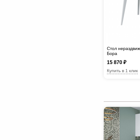
Стол нераздви
Бора
15 870 ₽
Купить в 1 клик