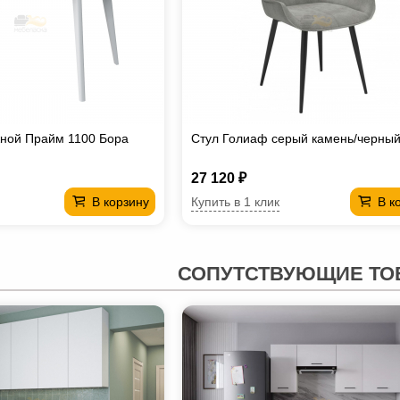
жной Прайм 1100 Бора
Стул Голиаф серый камень/черный 
27 120 ₽
Купить в 1 клик
В корзину
В к
СОПУТСТВУЮЩИЕ ТО