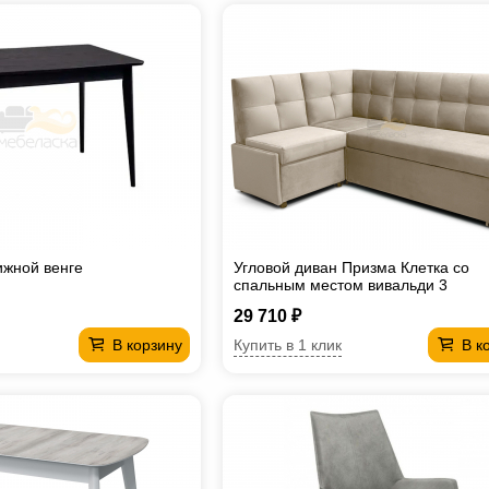
ижной венге
Угловой диван Призма Клетка со
спальным местом вивальди 3
29 710 ₽
Купить в 1 клик
В корзину
В к