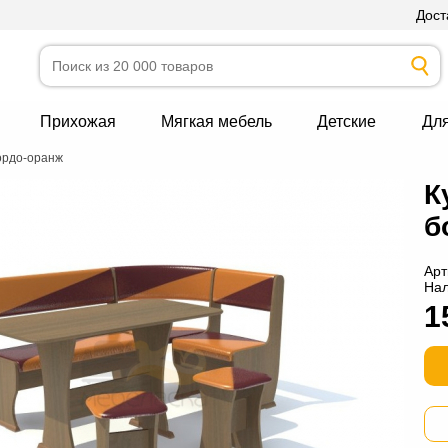
Дост
Прихожая
Мягкая мебель
Детские
Дл
ордо-оранж
К
б
Арт
На
1