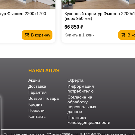
итур Фьюжен 2200х1700
Кухонный гарнитур Фьюжен 2200х
(верх 950 мм)
66 850 ₽
Купить в 1 клик
В корзину
В к
НАВИГАЦИЯ
Акции
Оферта
Доставка
Информация
потребителю
Гарантия
Согласие на
Возврат товара
обработку
Кредит
персональных
Новости
данных
Контакты
Политика
конфиденциальности
ми Федерального закона от 27 июля 2006 года №152-ФЗ "О персональных данн