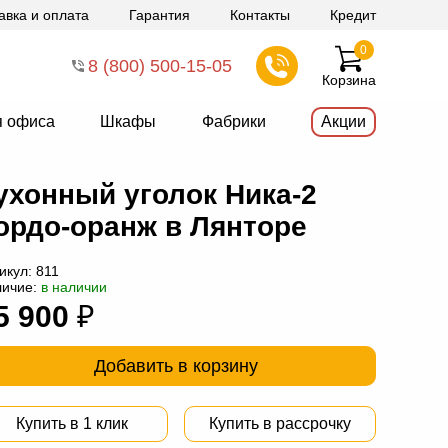
авка и оплата
Гарантия
Контакты
Кредит
0
8 (800) 500-15-05
Корзина
я офиса
Шкафы
Фабрики
Акции
ухонный уголок Ника-2
ордо-оранж в Лянторе
икул:
811
личие:
в наличии
5 900
₽
Добавить в корзину
Купить в 1 клик
Купить в рассрочку