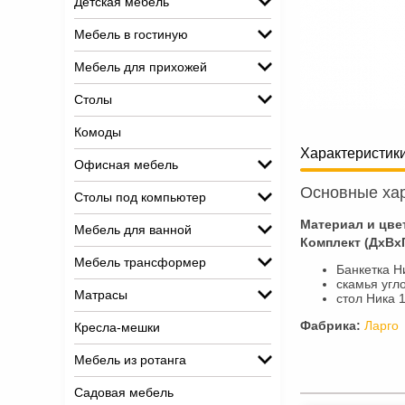
Детская мебель
Мебель в гостиную
Мебель для прихожей
Столы
Комоды
Характеристик
Офисная мебель
Основные хар
Столы под компьютер
Материал и цве
Мебель для ванной
Комплект (ДхВхГ
Мебель трансформер
Банкетка Ни
скамья угл
Матрасы
стол Ника 
Фабрика:
Ларго
Кресла-мешки
Мебель из ротанга
Садовая мебель