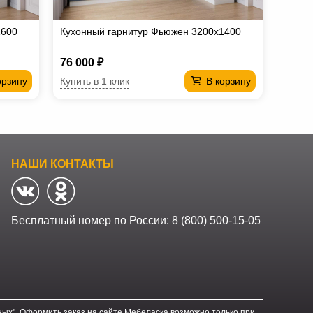
1600
Кухонный гарнитур Фьюжен 3200х1400
76 000 ₽
Купить в 1 клик
орзину
В корзину
НАШИ КОНТАКТЫ
Бесплатный номер по России:
8 (800) 500-15-05
ых". Оформить заказ на сайте Мебеласка возможно только при