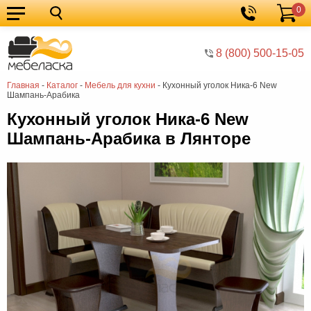
0
Кухонные
Корзина
гарнитуры
Мебель
8 (800) 500-15-05
для
Мебель
Главная
-
Каталог
-
Мебель для кухни
-
Кухонный уголок Ника-6 New
кухни
для
Кровати
Шампань-Арабика
спальни
Шкафы
Кухонный уголок Ника-6 New
Шампань-Арабика в Лянторе
Диваны
Мягкая
мебель
Детская
мебель
Мебель
в
Мебель
гостиную
для
Столы
прихожей
Комоды