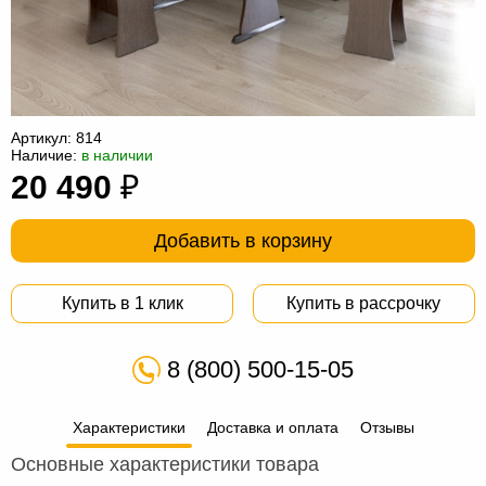
Офисная
мебель
Столы
под
Мебель
компьютер
для
Мебель
Артикул:
814
Наличие:
в наличии
ванной
трансформер
Матрасы
20 490
₽
Кресла-
мешки
Мебель
Добавить в корзину
из
Садовая
Купить в 1 клик
Купить в рассрочку
ротанга
мебель
Косметологическое
оборудование
8 (800) 500-15-05
Характеристики
Доставка и оплата
Отзывы
Основные характеристики товара