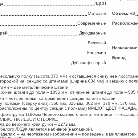
да
ЛДСП
Матовые
Объем, м3
Современные
Расположе
ерей
Двухдверные
Бежевый
Назначение
Кашемир
Бренд
Дуб крафт серый
сольную полку (высота 370 мм) и оставшееся снизу неё простран
городкой на: секцию со штангами (ширина 604 мм) и секцию с пол
гами – две металлические штанги.
ерхней штанги до пола – 1895 мм, от нижней штанги до пола – 995
ми – четыре полки, которые делят секцию на пять частей.
 полками (сверху вниз): 368 мм, 325 мм, 362 мм, 378 мм, 370 мм.
расположены по центру секции с полками) ИМЕЮТ ЦВЕТ ФАСАДА.
филь-ручка 1180мм Черного матового цвета, материал – пластик, в 
ТОЛЬКО НА ЛЕВОЙ СТВОРКЕ.
ла до верхнего края ручки – 1272 мм.
 белого ЛХДФ является набивной(накладной).
изделию – на чертежном изображении – приведены в миллиметрах.