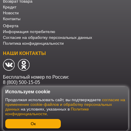
Возврат товара
Кредит
Новости
Контакты
Оферта
Информация потребителю
Согласие на обработку персональных данных
Политика конфиденциальности
НАШИ КОНТАКТЫ
Бесплатный номер по России:
8 (800) 500-15-05
Используем cookie
Наш интернет-магазин работает в соответствии с требованиями
Продолжая использовать сайт, вы подтверждаете
согласие на
Федерального закона от 27 июля 2006 года №152-ФЗ "О персональных
применение cookie-файлов и обработку персональных
данных". Оформить заказ на сайте Мебеласка возможно только при
данных
на условиях, указанных в
Политике
наличии согласия на обработку Ваших персональных данных. Для
конфиденциальности
.
улучшения работы сайта и его взаимодействия с пользователями мы
используем файлы cookie. Продолжая пользоваться сайтом, вы
соглашаетесь с использованием cookie.
Ок