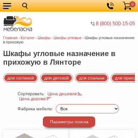
0
Кухонные
Корзина
гарнитуры
Мебель
8 (800) 500-15-05
для
Мебель
Главная
-
Каталог
-
Шкафы
-
Шкафы угловые
-
Шкафы угловые назначение
кухни
для
Кровати
в прихожую
спальни
Шкафы
Шкафы угловые назначение в
прихожую в Лянторе
Диваны
Мягкая
для гостиной
для детской
для спальни
для прихо
мебель
Детская
Сортировать:
Цена дешевле
мебель
Мебель
Цена дороже
в
Мебель
Фабрика мебели:
гостиную
для
Столы
Параметры поиска
прихожей
Комоды