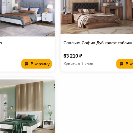
з
Спальня София Дуб крафт табачн
63 210 ₽
Купить в 1 клик
В корзину
В к