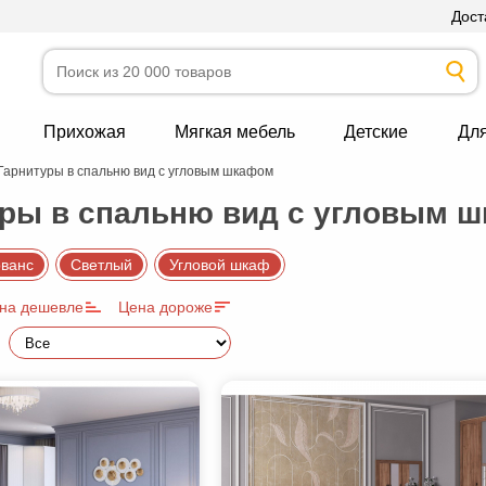
Дост
Прихожая
Мягкая мебель
Детские
Дл
Гарнитуры в спальню вид с угловым шкафом
ры в спальню вид с угловым ш
ванс
Светлый
Угловой шкаф
на дешевле
Цена дороже