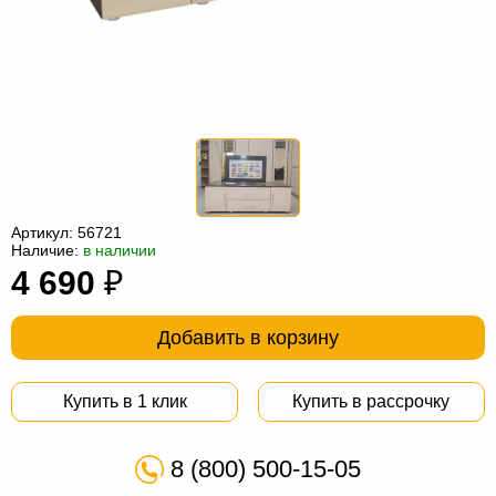
Офисная
мебель
Столы
под
Мебель
компьютер
для
Мебель
ванной
трансформер
Матрасы
Кресла-
Артикул:
56721
мешки
Мебель
Наличие:
в наличии
4 690
₽
из
Садовая
ротанга
мебель
Косметологическое
Добавить в корзину
оборудование
Купить в 1 клик
Купить в рассрочку
8 (800) 500-15-05