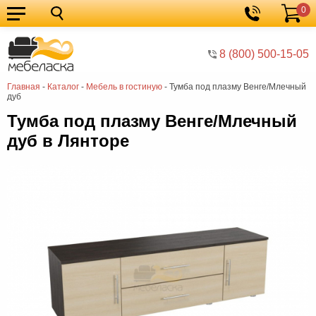
0
Кухонные
Корзина
гарнитуры
Мебель
8 (800) 500-15-05
для
Мебель
Главная
-
Каталог
-
Мебель в гостиную
-
Тумба под плазму Венге/Млечный
кухни
для
Кровати
дуб
спальни
Шкафы
Тумба под плазму Венге/Млечный
дуб в Лянторе
Диваны
Мягкая
мебель
Детская
мебель
Мебель
в
Мебель
гостиную
для
Столы
прихожей
Комоды