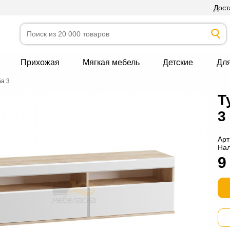
Дост
Прихожая
Мягкая мебель
Детские
Дл
ба 3
Т
3
Арт
На
9