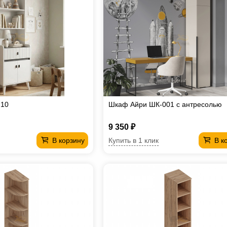
 10
Шкаф Айри ШК-001 с антресолью
9 350 ₽
Купить в 1 клик
В корзину
В к