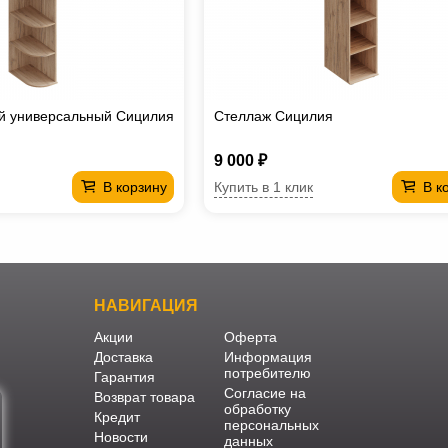
й универсальный Сицилия
Стеллаж Сицилия
9 000 ₽
Купить в 1 клик
В корзину
В к
НАВИГАЦИЯ
Акции
Оферта
Доставка
Информация
потребителю
Гарантия
Согласие на
Возврат товара
обработку
Кредит
персональных
Новости
данных