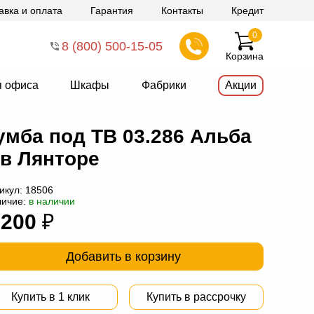
авка и оплата
Гарантия
Контакты
Кредит
0
8 (800) 500-15-05
Корзина
я офиса
Шкафы
Фабрики
Акции
умба под ТВ 03.286 Альба
 в Лянторе
икул:
18506
личие:
в наличии
 200
₽
Добавить в корзину
Купить в 1 клик
Купить в рассрочку