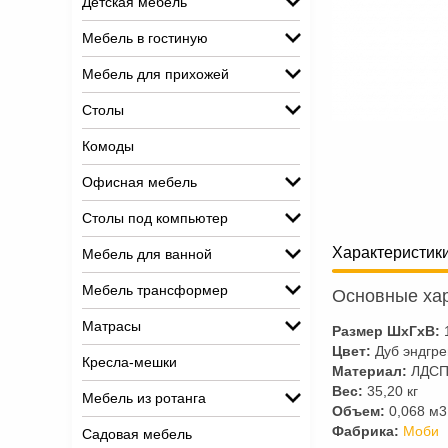
Детская мебель
Мебель в гостиную
Мебель для прихожей
Столы
Комоды
Офисная мебель
Столы под компьютер
Характеристик
Мебель для ванной
Мебель трансформер
Основные хар
Матрасы
Размер ШхГхВ:
Цвет:
Дуб эндгре
Кресла-мешки
Материал:
ЛДСП
Вес:
35,20 кг
Мебель из ротанга
Объем:
0,068 м3
Фабрика:
Моби
Садовая мебель