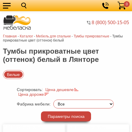
0
Кухонные
Корзина
гарнитуры
Мебель
8 (800) 500-15-05
для
Мебель
Главная
-
Каталог
-
Мебель для спальни
-
Тумбы прикроватные
-
Тумбы
кухни
для
Кровати
прикроватные цвет (оттенок) белый
спальни
Шкафы
Тумбы прикроватные цвет
(оттенок) белый в Лянторе
Диваны
Мягкая
Белые
мебель
Детская
Сортировать:
Цена дешевле
мебель
Мебель
Цена дороже
в
Мебель
Фабрика мебели:
гостиную
для
Столы
Параметры поиска
прихожей
Комоды