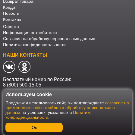
Возврат товара
Кредит
Новости
Контакты
Оферта
Информация потребителю
Согласие на обработку персональных данных
Политика конфиденциальности
НАШИ КОНТАКТЫ
Бесплатный номер по России:
8 (800) 500-15-05
Используем cookie
Наш интернет-магазин работает в соответствии с требованиями
Продолжая использовать сайт, вы подтверждаете
согласие на
Федерального закона от 27 июля 2006 года №152-ФЗ "О персональных
применение cookie-файлов и обработку персональных
данных". Оформить заказ на сайте Мебеласка возможно только при
данных
на условиях, указанных в
Политике
наличии согласия на обработку Ваших персональных данных. Для
конфиденциальности
.
улучшения работы сайта и его взаимодействия с пользователями мы
используем файлы cookie. Продолжая пользоваться сайтом, вы
соглашаетесь с использованием cookie.
Ок