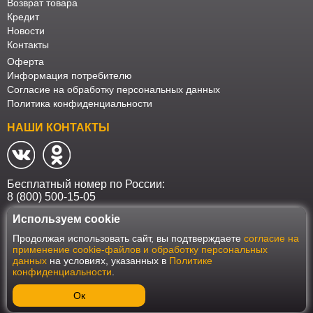
Возврат товара
Кредит
Новости
Контакты
Оферта
Информация потребителю
Согласие на обработку персональных данных
Политика конфиденциальности
НАШИ КОНТАКТЫ
Бесплатный номер по России:
8 (800) 500-15-05
Используем cookie
Наш интернет-магазин работает в соответствии с требованиями
Продолжая использовать сайт, вы подтверждаете
согласие на
Федерального закона от 27 июля 2006 года №152-ФЗ "О персональных
применение cookie-файлов и обработку персональных
данных". Оформить заказ на сайте Мебеласка возможно только при
данных
на условиях, указанных в
Политике
наличии согласия на обработку Ваших персональных данных. Для
конфиденциальности
.
улучшения работы сайта и его взаимодействия с пользователями мы
используем файлы cookie. Продолжая пользоваться сайтом, вы
соглашаетесь с использованием cookie.
Ок