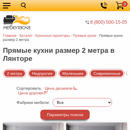
0
Кухонные
Корзина
гарнитуры
Мебель
8 (800) 500-15-05
для
Мебель
Главная
-
Каталог
-
Кухонные гарнитуры
-
Прямые кухни
-
Прямые кухни
кухни
для
Кровати
размер 2 метра
спальни
Шкафы
Прямые кухни размер 2 метра в
Лянторе
Диваны
Мягкая
2 метра
Недорогие
Маленькие
Современные
мебель
Детская
Сортировать:
Цена дешевле
мебель
Мебель
Цена дороже
в
Мебель
Фабрика мебели:
гостиную
для
Столы
Параметры поиска
прихожей
Комоды