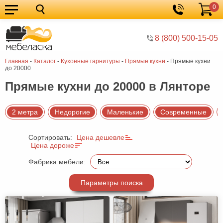
0
Кухонные
Корзина
гарнитуры
Мебель
8 (800) 500-15-05
для
Мебель
Главная
-
Каталог
-
Кухонные гарнитуры
-
Прямые кухни
-
Прямые кухни
кухни
для
Кровати
до 20000
спальни
Шкафы
Прямые кухни до 20000 в Лянторе
Диваны
2 метра
Недорогие
Маленькие
Современные
Мягкая
мебель
Детская
Сортировать:
Цена дешевле
Цена дороже
мебель
Мебель
Фабрика мебели:
в
Мебель
Параметры поиска
гостиную
для
Столы
прихожей
Комоды