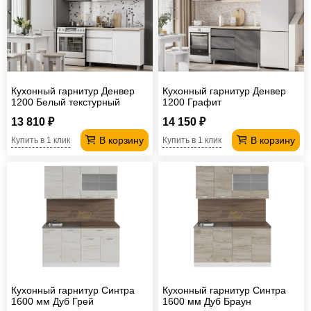
Офисная
мебель
Столы
под
Мебель
компьютер
для
Мебель
Кухонный гарнитур Денвер
Кухонный гарнитур Денвер
ванной
трансформер
Матрасы
1200 Белый текстурный
1200 Графит
13 810 ₽
14 150 ₽
Кресла-
В корзину
В корзину
Купить в 1 клик
Купить в 1 клик
мешки
Мебель
из
Садовая
ротанга
мебель
Косметологическое
оборудование
Кухонный гарнитур Синтра
Кухонный гарнитур Синтра
1600 мм Дуб Грей
1600 мм Дуб Браун