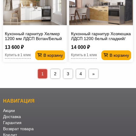
Кухонный гарнитур Хелмер
Кухонный гарнитур Хозяюшка
1200 мм ЛДСП Вотан/Белый
ЛДСП 1200 белый гладкий/
дуб вотан
13 600 ₽
14 000 ₽
В корзину
В корзину
Купить в 1 клик
Купить в 1 клик
1
2
3
4
»
НАВИГАЦИЯ
Акции
Доставка
Гарантия
Возврат товара
Кредит